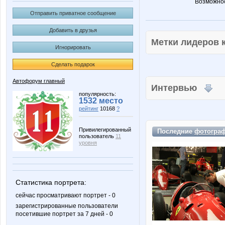
Возможнос
Отправить приватное сообщение
Добавить в друзья
Метки лидеров
Игнорировать
Сделать подарок
Автофорум главный
Интервью
популярность:
1532 место
рейтинг
10168
?
Привилегированный
Последние
фотогра
пользователь
11
уровня
Статистика портрета:
сейчас просматривают портрет - 0
зарегистрированные пользователи
посетившие портрет за 7 дней - 0