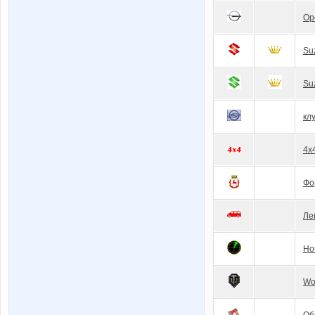
Op
Su
Su
кл
4x
Фо
Ле
Но
Wo