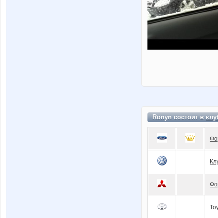
Ronyn состоит в
клу
Фо
Кл
Фо
To